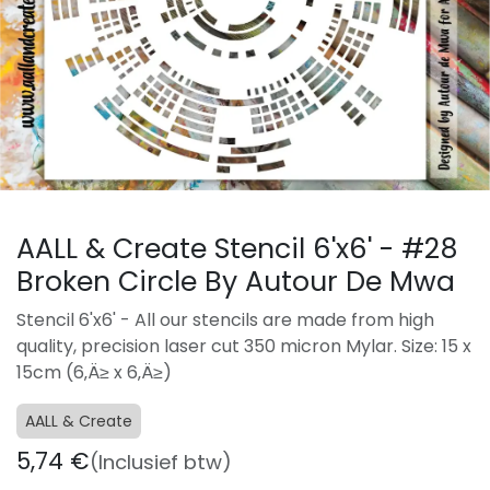
AALL & Create Stencil 6'x6' - #28
Broken Circle By Autour De Mwa
Stencil 6'x6' - All our stencils are made from high
quality, precision laser cut 350 micron Mylar. Size: 15 x
15cm (6‚Ä≥ x 6‚Ä≥)
AALL & Create
5,74
€
(Inclusief btw)