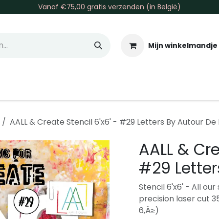
Vanaf €75,00 gratis verzenden (in België)
Mijn winkelmandje
allen & Co
Basis & Tools
Inkt & Verf
Varia
Gr
AALL & Create Stencil 6'x6' - #29 Letters By Autour D
AALL & Crea
#29 Lette
Stencil 6'x6' - All ou
precision laser cut 3
6‚Ä≥)