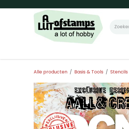
Overslaan naar inhoud
Home
Shop online!
Stempels
Snijm
Alle producten
Basis & Tools
Stencils