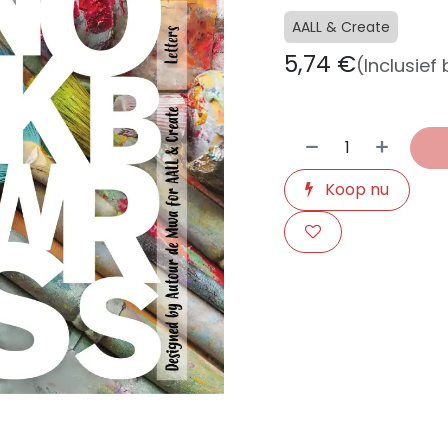
AALL & Create
5,74
€
(Inclusief
Koop nu
​