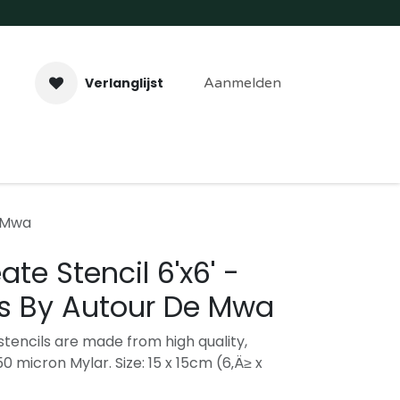
Verlanglijst
Aanmelden
aveer- & Laserwerk
Workshops
Contact
e Mwa
te Stencil 6'x6' -
rs By Autour De Mwa
r stencils are made from high quality,
50 micron Mylar. Size: 15 x 15cm (6‚Ä≥ x