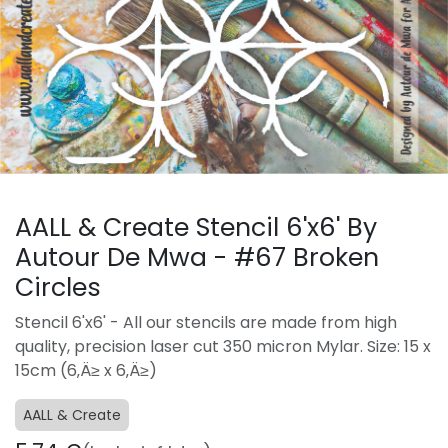
AALL & Create Stencil 6'x6' By
Autour De Mwa - #67 Broken
Circles
Stencil 6'x6' - All our stencils are made from high
quality, precision laser cut 350 micron Mylar. Size: 15 x
15cm (6‚Ä≥ x 6‚Ä≥)
AALL & Create