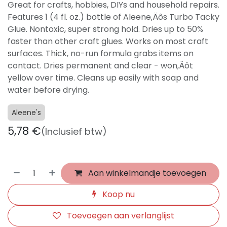
Great for crafts, hobbies, DIYs and household repairs.
Features 1 (4 fl. oz.) bottle of Aleene‚Äôs Turbo Tacky
Glue. Nontoxic, super strong hold. Dries up to 50%
faster than other craft glues. Works on most craft
surfaces. Thick, no-run formula grabs items on
contact. Dries permanent and clear - won‚Äôt
yellow over time. Cleans up easily with soap and
water before drying.
Aleene's
5,78
€
(Inclusief btw)
Aan winkelmandje toevoegen
Koop nu
Toevoegen aan verlanglijst