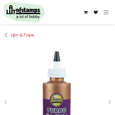
Overslaan naar inhoud
Lijm & Tape