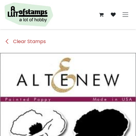
Overslaan naar inhoud
Clear Stamps