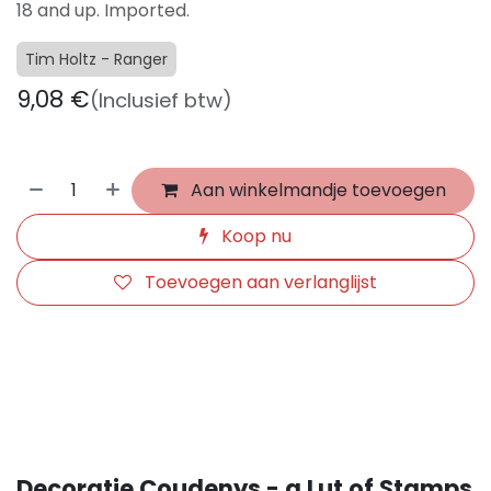
18 and up. Imported.
Tim Holtz - Ranger
9,08
€
(Inclusief btw)
Aan winkelmandje toevoegen
Koop nu
Toevoegen aan verlanglijst
​
Decoratie Coudenys - a Lut of Stamps