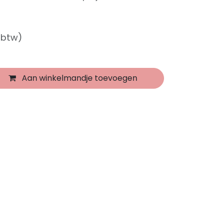
f btw)
Aan winkelmandje toevoegen