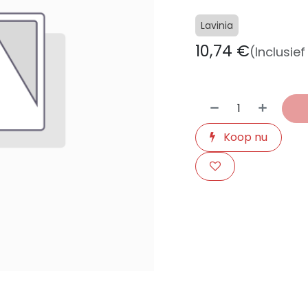
Lavinia
10,74
€
(Inclusie
Koop nu
​