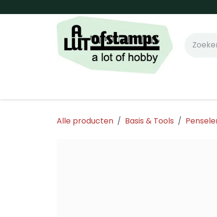
Overslaan naar inhoud
Home
Shop online!
Stempels
Snijm
Alle producten
Basis & Tools
Pensele