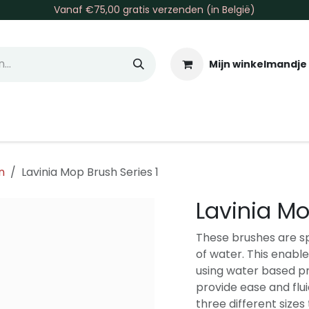
Vanaf €75,00 gratis verzenden (in België)
Mijn winkelmandje
allen & Co
Basis & Tools
Inkt & Verf
Varia
Gr
n
Lavinia Mop Brush Series 1
Lavinia Mo
These brushes are sp
of water. This enab
using water based p
provide ease and fluid
three different sizes 