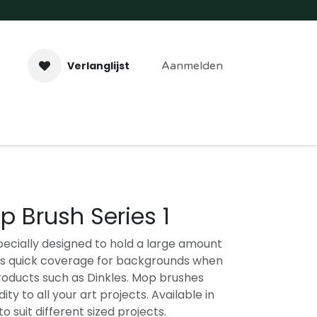
Verlanglijst
Aanmelden
aveer- & Laserwerk
Workshops
Contact
p Brush Series 1
ecially designed to hold a large amount
les quick coverage for backgrounds when
roducts such as Dinkles. Mop brushes
ity to all your art projects. Available in
to suit different sized projects.