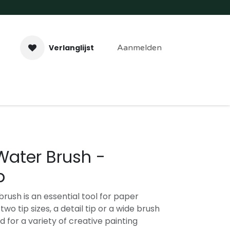
Verlanglijst
Aanmelden
aveer- & Laserwerk
Workshops
Contact
Water Brush -
p
rush is an essential tool for paper
 two tip sizes, a detail tip or a wide brush
d for a variety of creative painting