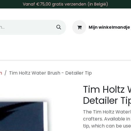
Vanaf €75,00 gratis verzenden (in België)
Mijn winkelmandje
allen & Co
Basis & Tools
Inkt & Verf
Varia
Gr
n
Tim Holtz Water Brush - Detailer Tip
Tim Holtz 
Detailer Ti
The Tim Holtz Waterb
crafters. Available in
tip, which can be use