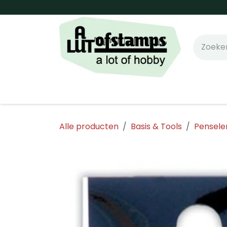
Overslaan naar inhoud
Home
Shop online!
Stempels
Snijm
Alle producten
Basis & Tools
Pensele