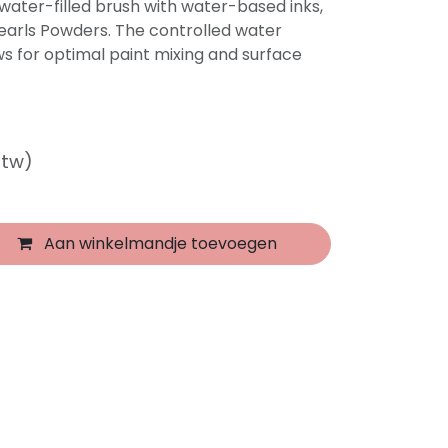
water-filled brush with water-based inks,
earls Powders. The controlled water
ws for optimal paint mixing and surface
btw)
Aan winkelmandje toevoegen