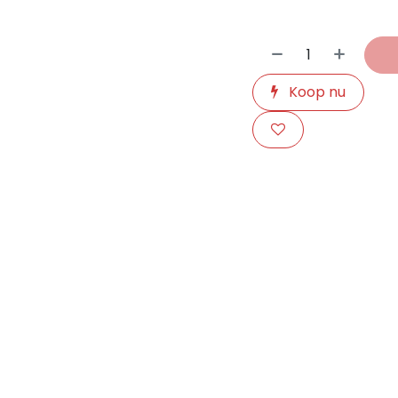
Koop nu
​