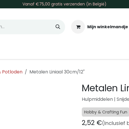
Vanaf €75,00 gratis verzenden (in België)
Mijn winkelmandje
allen & Co
Basis & Tools
Inkt & Verf
Varia
Gr
& Potloden
Metalen Liniaal 30cm/12"
Metalen Li
Hulpmiddelen | Snijde
Hobby & Crafting Fun
2,52
€
(Inclusief