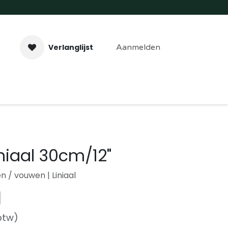
Verlanglijst
Aanmelden
aveer- & Laserwerk
Workshops
Contact
niaal 30cm/12"
n / vouwen | Liniaal
 btw)