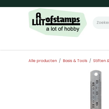
Overslaan naar inhoud
Home
Shop online!
Stempels
Snijm
Alle producten
Basis & Tools
Stiften 