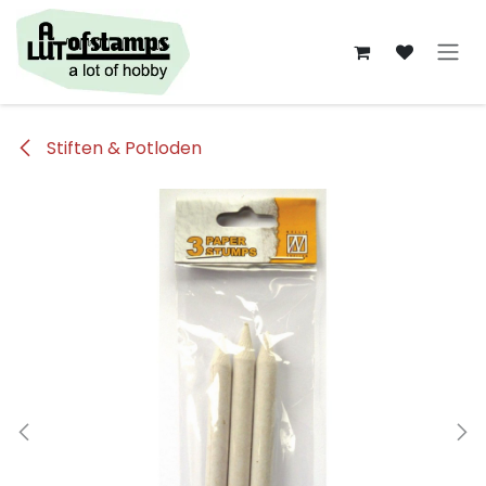
Overslaan naar inhoud
Stiften & Potloden