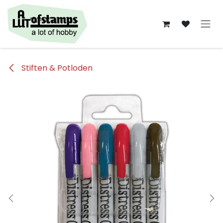
Overslaan naar inhoud
Stiften & Potloden