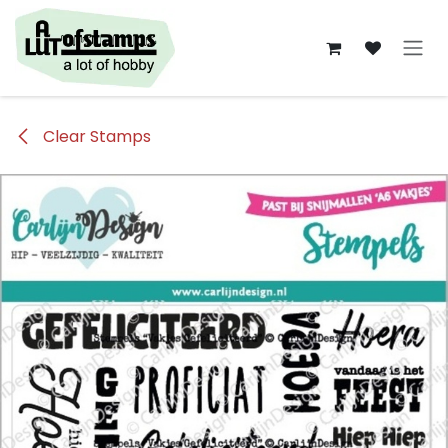
Overslaan naar inhoud
Clear Stamps