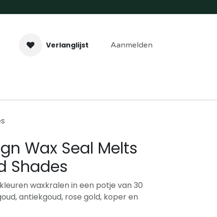
Verlanglijst
Aanmelden
aveer- & Laserwerk
Workshops
Contact
es
ign Wax Seal Melts
ld Shades
kleuren waxkralen in een potje van 30
goud, antiekgoud, rose gold, koper en