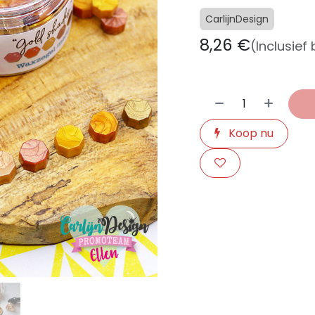
CarlijnDesign
8,26
€
(Inclusief
Koop nu
​