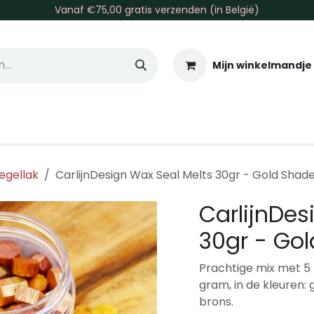
Vanaf €75,00 gratis verzenden (in België)
Mijn winkelmandje
allen & Co
Basis & Tools
Inkt & Verf
Varia
Gr
egellak
CarlijnDesign Wax Seal Melts 30gr - Gold Shad
CarlijnDes
30gr - Go
Prachtige mix met 5 
gram, in de kleuren: 
brons.