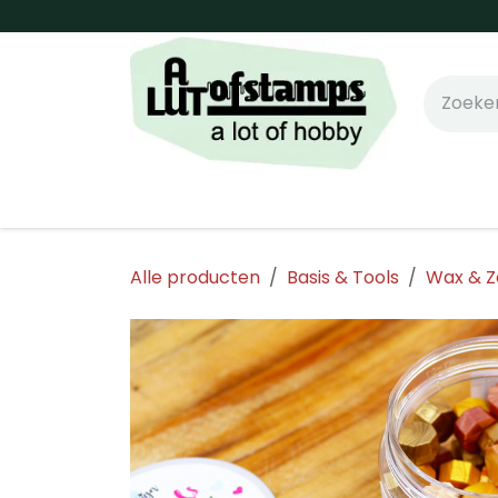
Overslaan naar inhoud
Home
Shop online!
Stempels
Snijm
Alle producten
Basis & Tools
Wax & Z