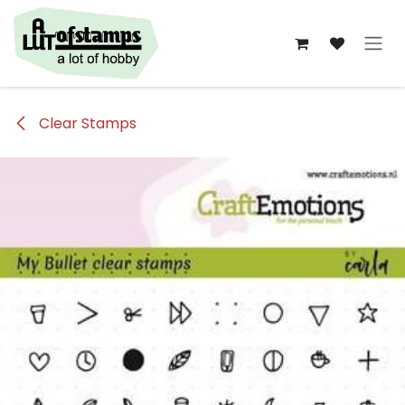
Overslaan naar inhoud
Clear Stamps