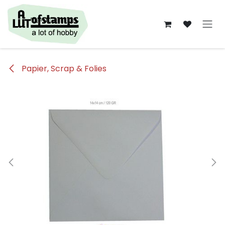
Overslaan naar inhoud
Papier, Scrap & Folies