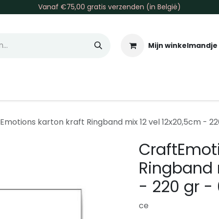
Vanaf €75,00 gratis verzenden (in België)
Mijn winkelmandje
allen & Co
Basis & Tools
Inkt & Verf
Varia
Gr
Emotions karton kraft Ringband mix 12 vel 12x20,5cm - 220
CraftEmoti
Ringband m
- 220 gr -
ce