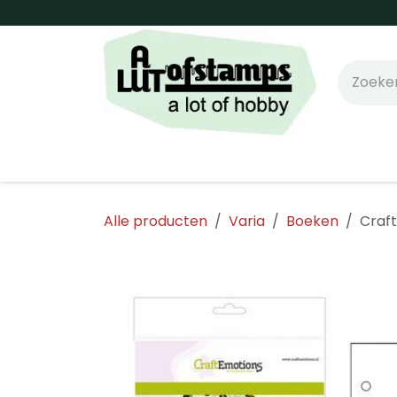
Overslaan naar inhoud
Home
Shop online!
Stempels
Snijm
Alle producten
Varia
Boeken
Craft