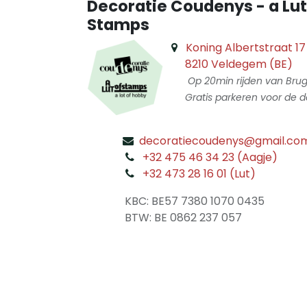
Decoratie Coudenys - a Lut
Stamps
Koning Albertstraat 17
8210 Veldegem (BE)
Op 20min rijden van Bru
Gratis parkeren voor de d
decoratiecoudenys@gmail.co
​
+32 475 46 34 23 (Aagje)
+32 473 28 16 01 (Lut)
​
KBC: BE57 7380 1070 0435
​ BTW: BE 0862 237 057