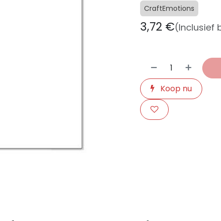
CraftEmotions
3,72
€
(Inclusief
Koop nu
​