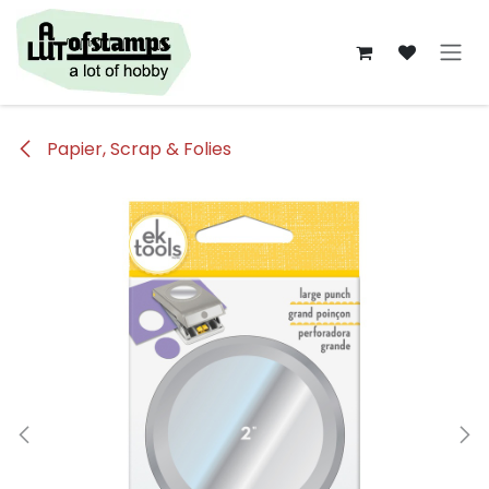
Overslaan naar inhoud
Papier, Scrap & Folies