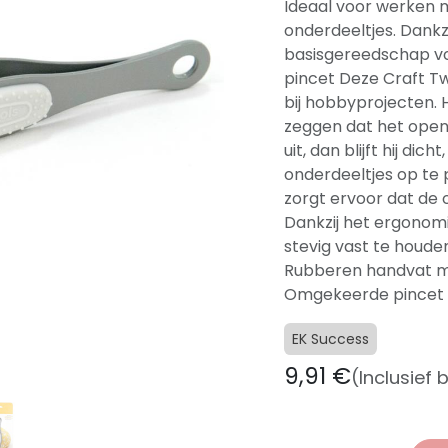
Ideaal voor werken m
onderdeeltjes. Dankz
basisgereedschap vo
pincet Deze Craft Tw
bij hobbyprojecten. 
zeggen dat het opent
uit, dan blijft hij di
onderdeeltjes op te 
zorgt ervoor dat de 
Dankzij het ergonomi
stevig vast te houden
Rubberen handvat me
Omgekeerde pincet
EK Success
9,91
€
(Inclusief 