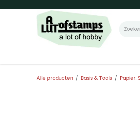
Overslaan naar inhoud
Home
Shop online!
Stempels
Snijm
Alle producten
Basis & Tools
Papier, 