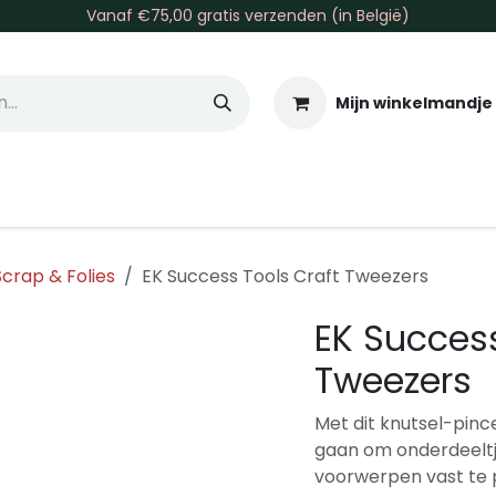
Vanaf €75,00 gratis verzenden (in België)
Mijn winkelmandje
allen & Co
Basis & Tools
Inkt & Verf
Varia
Gr
Scrap & Folies
EK Success Tools Craft Tweezers
EK Success
Tweezers
Met dit knutsel-pinc
gaan om onderdeeltje
voorwerpen vast te pa