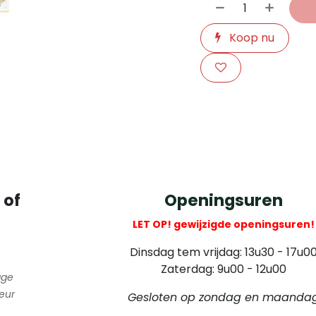
Koop nu
​
 of
Openingsuren
LET OP! gewijzigde openingsuren!
Dinsdag tem vrijdag: 13u30 - 17u0
Zaterdag: 9u00 - 12u00
gge
eur
Gesloten op zondag en maanda