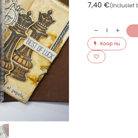
7,40
€
(Inclusief
Koop nu
​