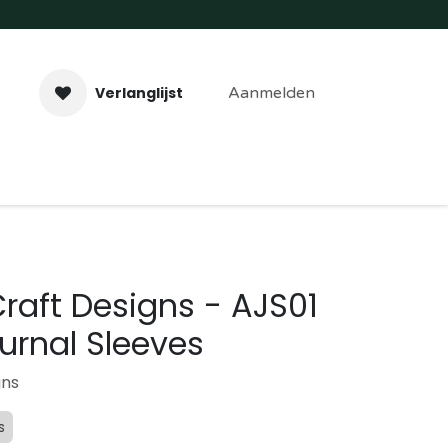
Verlanglijst
Aanmelden
aveer- & Laserwerk
Workshops
Contact
Craft Designs - AJS01
urnal Sleeves
gns
s