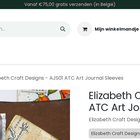
Vanaf €75,00 gratis verzenden (in België)
Mijn winkelmandje
allen & Co
Basis & Tools
Inkt & Verf
Varia
Gr
beth Craft Designs - AJS01 ATC Art Journal Sleeves
Elizabeth 
ATC Art Jo
Elizabeth Craft Desi
Elizabeth Craft Design