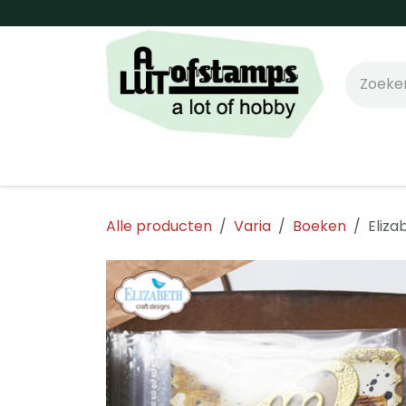
Overslaan naar inhoud
Home
Shop online!
Stempels
Snijm
Alle producten
Varia
Boeken
Eliza