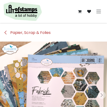
Overslaan naar inhoud
Papier, Scrap & Folies