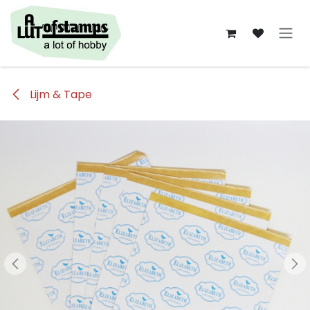
Overslaan naar inhoud
Lijm & Tape