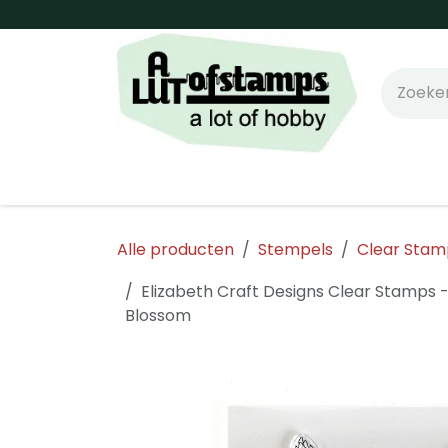
Overslaan naar inhoud
Home
Shop online!
Stempels
Snijm
Alle producten
Stempels
Clear Stam
Elizabeth Craft Designs Clear Stamps
Blossom