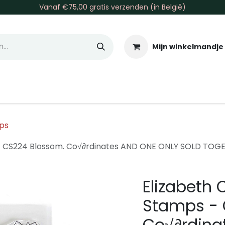
Vanaf €75,00 gratis verzenden (in België)
Mijn winkelmandje
allen & Co
Basis & Tools
Inkt & Verf
Varia
Gr
ps
 - CS224 Blossom. Co√∂rdinates AND ONE ONLY SOLD TOGET
Elizabeth 
Stamps - 
Co√∂rdina