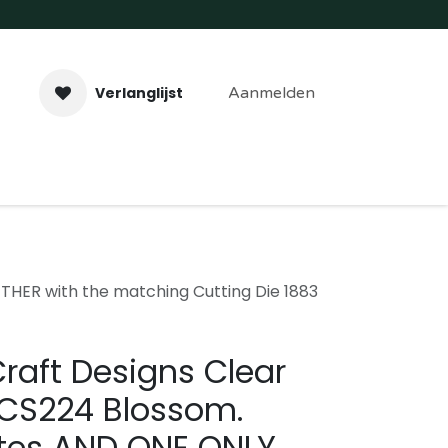
Verlanglijst
Aanmelden
aveer- & Laserwerk
Workshops
Contact
HER with the matching Cutting Die 1883
Craft Designs Clear
CS224 Blossom.
tes AND ONE ONLY