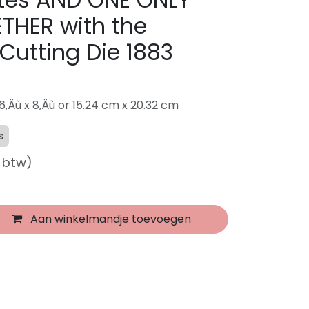
THER with the
Cutting Die 1883
6‚Äù x 8‚Äù or 15.24 cm x 20.32 cm
s
f btw)
Aan winkelmandje toevoegen