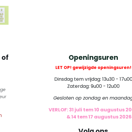
​
 of
Openingsuren
LET OP! gewijzigde openingsuren!
Dinsdag tem vrijdag: 13u30 - 17u0
Zaterdag: 9u00 - 12u00
gge
eur
Gesloten op zondag en maanda
VERLOF: 31 juli tem 10 augustus 2
m
​
& 14 tem 17 augustus 2026
Volg ons