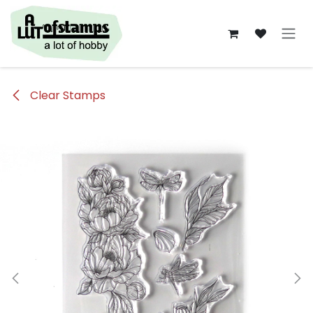
Overslaan naar inhoud
Clear Stamps