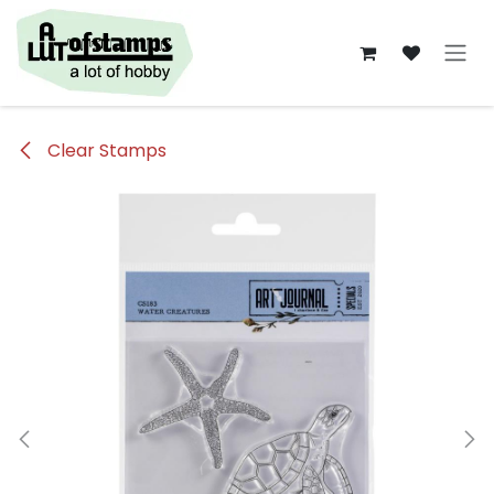
Overslaan naar inhoud
Clear Stamps