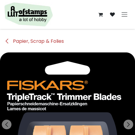
Overslaan naar inhoud
Papier, Scrap & Folies