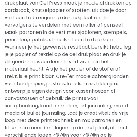
drukplaat van Gel Press maak je mooie afdrukken op
cardstock, knutselpapier of stoffen. Dit doe je door
verf aan te brengen op de drukplaat en die
vervolgens te verdelen met een roller of penseel.
Maak patronen in de verf met sjablonen, stempels,
penselen, spatels, stencils of een textuurkam.
Wanneer je het gewenste resultaat bereikt hebt, leg
je je papier of textiel op de gel drukplaat en druk je
dit goed aan, waardoor de verf zich aan het
materiaal hecht. Als je het papier of de stof eraf
trekt, is je print klaar. Cre√´er mooie achtergronden
voor briefpapier, posters, labels en schilderijen,
ontwerp je eigen design voor kussenhoezen of
canvastassen of gebruik de prints voor
scrapbooking, kaarten maken, art journaling, mixed
media of bullet journaling. Laat je creativiteit de vrije
loop met deze printtechniek en mix patronen en
kleuren in meerdere lagen op de drukplaat, of print
verschillende lagen √©√©n voor √©√©n op je