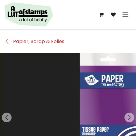
Overslaan naar inhoud
Papier, Scrap & Folies