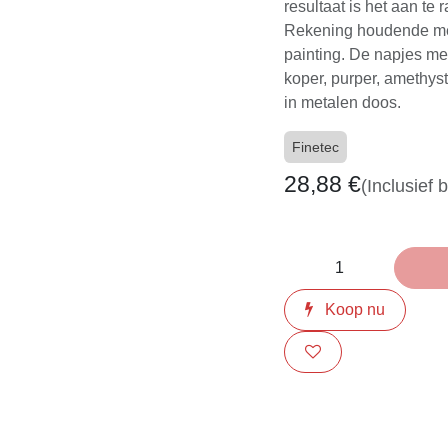
tot glazuren. Voor o
synthetische pensee
het type huid, is het
meten ongeveer 2,2 c
amethyst, saphirblau
metalen doos.
Finetec
28,88
€
(Inclusie
Koop nu
​