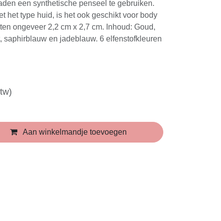
ptimaal resultaat is het aan te raden een
l te gebruiken. Rekening houdende met
 ook geschikt voor body painting. De napjes
m x 2,7 cm. Inhoud: Goud, koper, purper,
w en jadeblauw. 6 elfenstofkleuren in
f btw)
Aan winkelmandje toevoegen