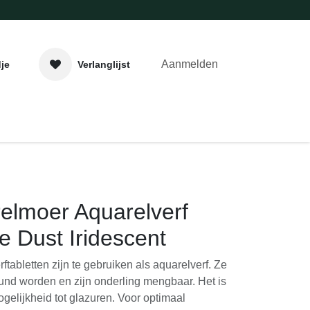
Verlanglijst
Aanmelden
aveer- & Laserwerk
Workshops
Contact
idescent
relmoer Aquarelverf
xie Dust Iridescent
rftabletten zijn te gebruiken als
nen met water verdund worden en zijn
Het is dekkend en heeft de mogelijkheid