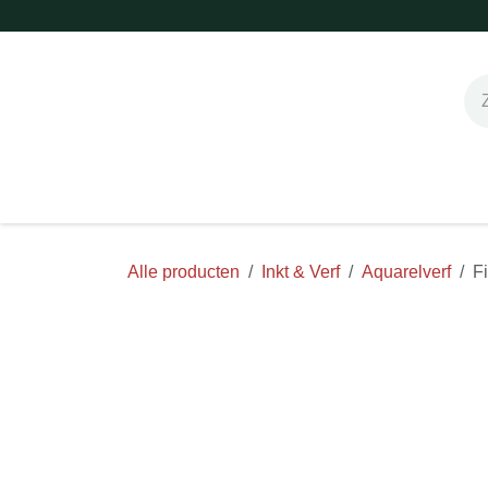
Overslaan naar inhoud
Home
Shop online!
Stempels
Snijm
Alle producten
Inkt & Verf
Aquarelve