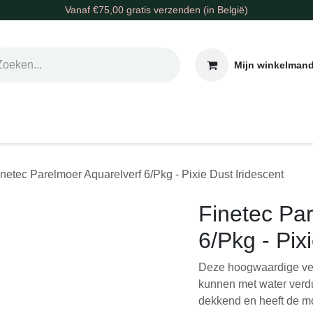
Vanaf €75,00 gratis verzenden (in België)
Mijn winkelmandje
allen & Co
Basis & Tools
Inkt & Verf
Varia
Gr
rf
Finetec Parelmoer Aquarelverf 6/Pkg - Pixie Dust Ir
Finetec Pa
6/Pkg - Pi
Deze hoogwaardige ve
aquarelverf. Ze kun
onderling mengbaar. 