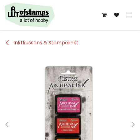
Overslaan naar inhoud
Inktkussens & Stempelinkt