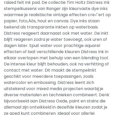
raised felt ink pad. De collectie Tim Holtz Distress Ink
stempelkussens van Ranger zijn kleurvaste dye inks
waarmee je realistische vintage effecten cre√´ert op
papier, foto‚Äôs, hout en canvas. Dye inks staan
bekend als transparante inkten op waterbasis.
Distress reageert daarnaast ook met water. De inkt
blijft reageren zodra je water toevoegt, ook uren of
dagen later. Spuit water voor prachtige aquarel
effecten of laat verschillende kleuren Distress Ink in
elkaar overlopen met behulp van een blending tool.
De intense kleur blijft behouden, ook na verhitting of
contact met water. Dit maakt de stempelinkt
geschikt voor meerdere toepassingen, zoals
watercolor en embossing. Distress leent zich
uitstekend voor mixed media projecten waarbij je
diverse materialen en technieken combineert. Denk
bijvoorbeeld aan Distress Oxide, paint en stains die
allemaal zijn ontwikkeld in dezelfde kleuren zodat je
ze goed kunt combineren. Ideaal voor allerlei