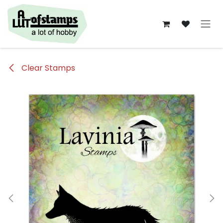
Overslaan naar inhoud
Clear Stamps