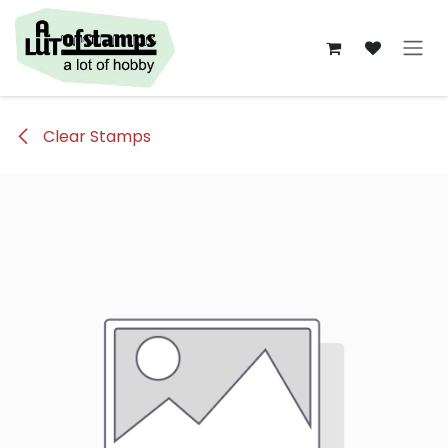
Overslaan naar inhoud
Clear Stamps