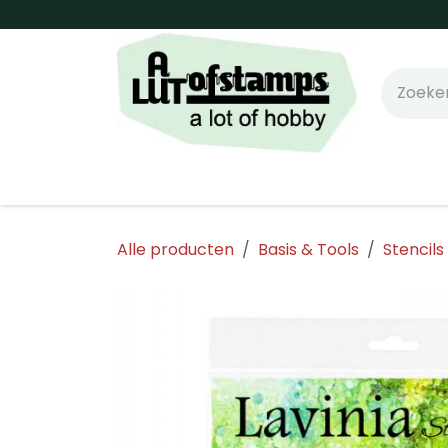
Overslaan naar inhoud
Home
Shop online!
Stempels
Snijm
Alle producten
Basis & Tools
Stencils