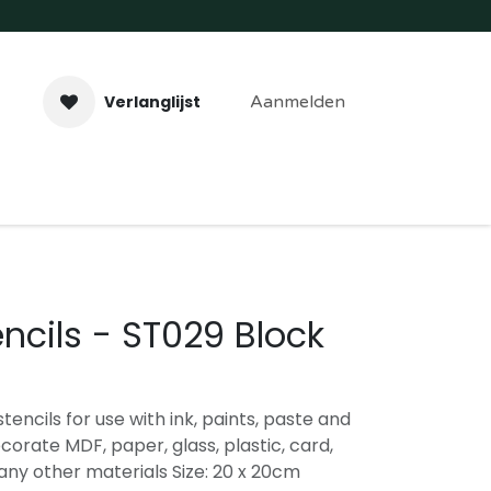
Verlanglijst
Aanmelden
aveer- & Laserwerk
Workshops
Contact
encils - ST029 Block
tencils for use with ink, paints, paste and
orate MDF, paper, glass, plastic, card,
any other materials Size: 20 x 20cm