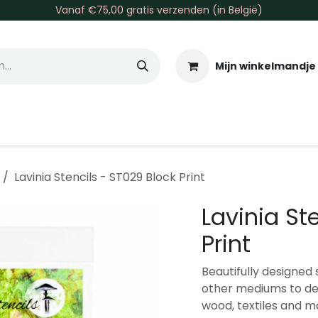
Vanaf €75,00 gratis verzenden (in België)
Mijn winkelmandje
allen & Co
Basis & Tools
Inkt & Verf
Varia
Gr
Lavinia Stencils - ST029 Block Print
Lavinia St
Print
Beautifully designed s
other mediums to dec
wood, textiles and m