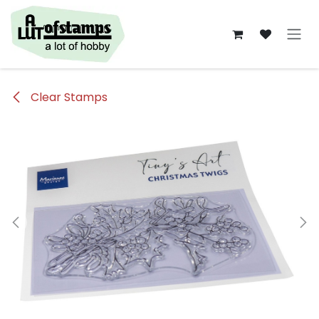
Overslaan naar inhoud
Clear Stamps