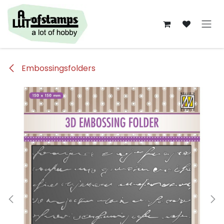
Overslaan naar inhoud
Embossingsfolders