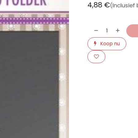
4,88
€
(Inclusief
Koop nu
​