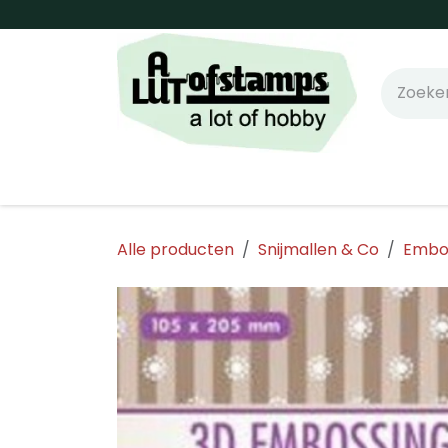
Overslaan naar inhoud
Home
Shop online!
Stempels
Snijm
Alle producten
Snijmallen & Co
Embos