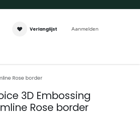
Verlanglijst
Aanmelden
aveer- & Laserwerk
Workshops
Contact
imline Rose border
hoice 3D Embossing
limline Rose border