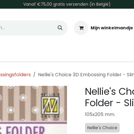
Vanaf €75,00 gratis verzenden (in België)
Mijn winkelmandje
allen & Co
Basis & Tools
Inkt & Verf
Varia
Gr
singsfolders
Nellie's Choice 3D Embossing Folder - Sl
Nellie's C
Folder - S
105x205 mm.
Nellie's Choice