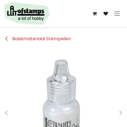
Overslaan naar inhoud
Basismateriaal Stempelen