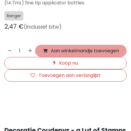
(14.7mL) fine tip applicator bottles.
Ranger
2,47
€
(Inclusief btw)
Aan winkelmandje toevoegen
Koop nu
Toevoegen aan verlanglijst
​
Decoratie Coudenys - a Lut of Stamps