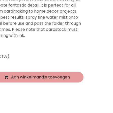
e fantastic detail. It is perfect for all
rom cardmaking to home decor projects
est results, spray fine water mist onto
al before use and pass the folder through
times. Please note that cardstock must
sing with ink.
 btw)
Aan winkelmandje toevoegen