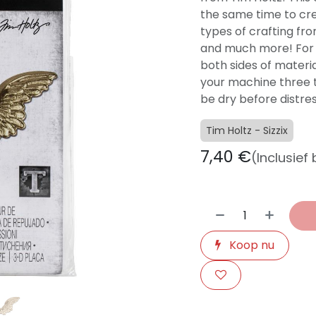
the same time to creat
types of crafting f
and much more! For b
both sides of materi
your machine three 
be dry before distres
Tim Holtz - Sizzix
7,40
€
(Inclusief
Koop nu
​