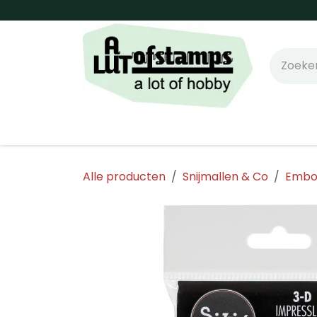
Overslaan naar inhoud
Home
Shop online!
Stempels
Snijm
Alle producten
Snijmallen & Co
Embos