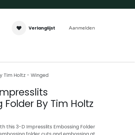
Verlanglijst
Aanmelden
aveer- & Laserwerk
Workshops
Contact
By Tim Holtz - Winged
Impresslits
Folder By Tim Holtz
th this 3-D Impresslits Embossing Folder
 embossing folder cuts and embossing at