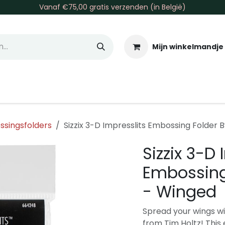
Vanaf €75,00 gratis verzenden (in België)
Mijn winkelmandje
allen & Co
Basis & Tools
Inkt & Verf
Varia
Gr
singsfolders
Sizzix 3-D Impresslits Embossing Folder 
Sizzix 3-D 
Embossing 
- Winged
Spread your wings wi
from Tim Holtz! This