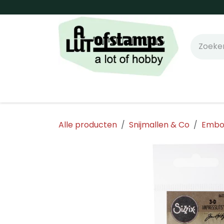
Overslaan naar inhoud
Home
Shop online!
Stempels
Snijm
Alle producten
Snijmallen & Co
Embos