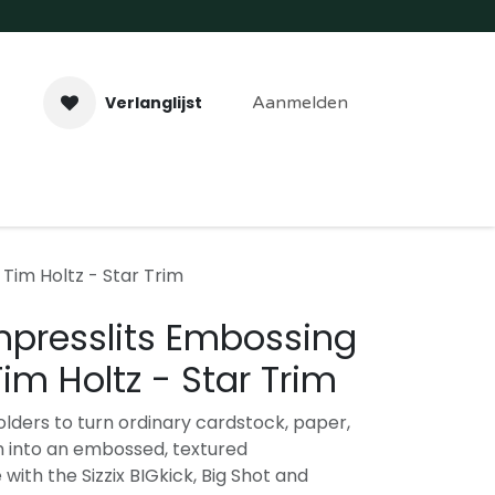
Verlanglijst
Aanmelden
aveer- & Laserwerk
Workshops
Contact
 Tim Holtz - Star Trim
Impresslits Embossing
Tim Holtz - Star Trim
lders to turn ordinary cardstock, paper,
um into an embossed, textured
with the Sizzix BIGkick, Big Shot and