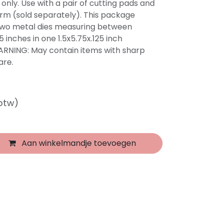
ly. Use with a pair of cutting pads and
rm (sold separately). This package
 Two metal dies measuring between
5 inches in one 1.5x5.75x.125 inch
ARNING: May contain items with sharp
are.
 btw)
Aan winkelmandje toevoegen