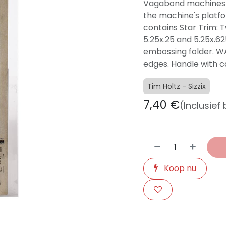
Vagabond machines on
the machine's platfo
contains Star Trim:
5.25x.25 and 5.25x.62
embossing folder. W
edges. Handle with c
Tim Holtz - Sizzix
7,40
€
(Inclusief
Koop nu
​