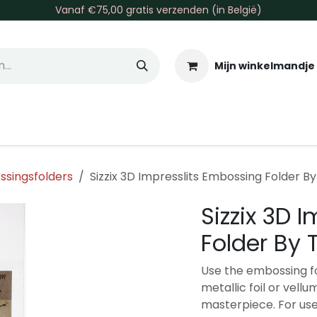
Vanaf €75,00 gratis verzenden (in België)
Mijn winkelmandje
allen & Co
Basis & Tools
Inkt & Verf
Varia
Gr
singsfolders
Sizzix 3D Impresslits Embossing Folder By
Sizzix 3D 
Folder By 
Use the embossing fo
metallic foil or vell
masterpiece. For use 