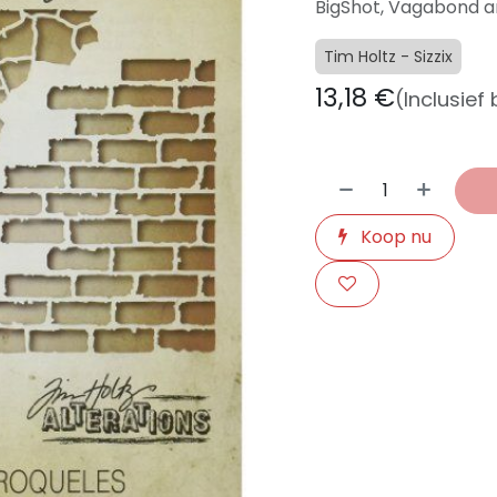
BigShot, Vagabond an
Tim Holtz - Sizzix
13,18
€
(Inclusief
Koop nu
​