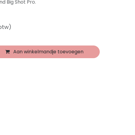
d Big Shot Pro.
 btw)
Aan winkelmandje toevoegen