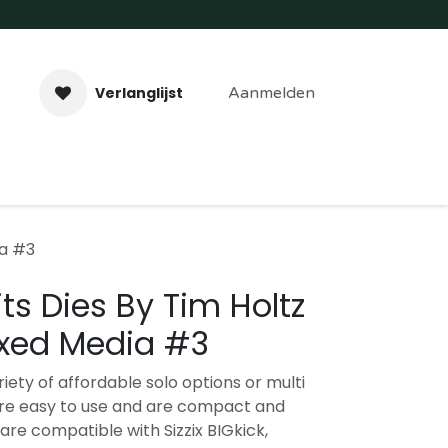
Verlanglijst
Aanmelden
aveer- & Laserwerk
Workshops
Contact
ia #3
lits Dies By Tim Holtz
ixed Media #3
ariety of affordable solo options or multi
s are easy to use and are compact and
are compatible with Sizzix BIGkick,