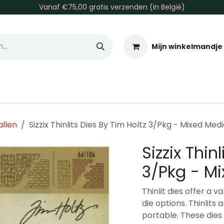
Vanaf €75,00 gratis verzenden (in België)
Mijn winkelmandje
allen & Co
Basis & Tools
Inkt & Verf
Varia
Gr
allen
Sizzix Thinlits Dies By Tim Holtz 3/Pkg - Mixed Med
Sizzix Thin
3/Pkg - M
Thinlit dies offer a v
die options. Thinlit
portable. These dies 