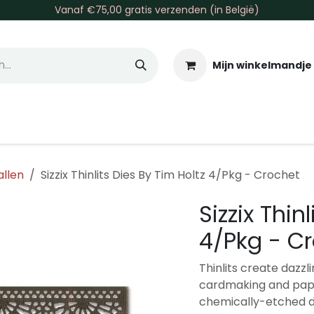
Vanaf €75,00 gratis verzenden (in België)
Mijn winkelmandje
allen & Co
Basis & Tools
Inkt & Verf
Varia
Gr
allen
Sizzix Thinlits Dies By Tim Holtz 4/Pkg - Crochet
Sizzix Thin
4/Pkg - C
Thinlits create dazz
cardmaking and pape
chemically-etched di