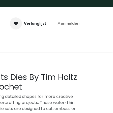
Verlanglijst
Aanmelden
aveer- & Laserwerk
Workshops
Contact
lits Dies By Tim Holtz
rochet
ling detailed shapes for more creative
rcrafting projects. These wafer-thin
e sets are designed to cut, emboss or