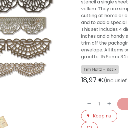
stencil a single sheet
vellum. They are sim
cutting at home or o
and to add a special 
This set includes 4 di
inches and a handy s
trim off the packagin
envelope. All items 
grootte: 15.6cm x 3.
Tim Holtz - Sizzix
18,97
€
(Inclusie
Koop nu