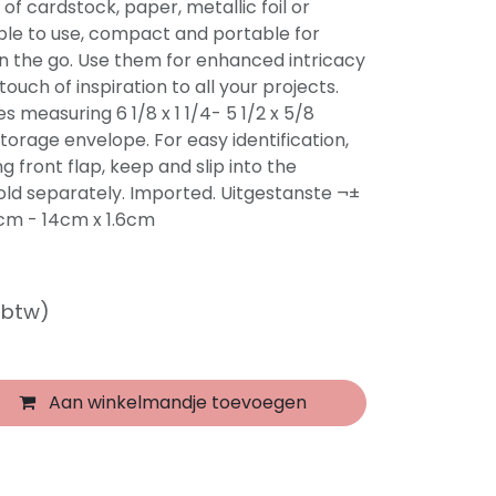
 of cardstock, paper, metallic foil or
ple to use, compact and portable for
n the go. Use them for enhanced intricacy
touch of inspiration to all your projects.
es measuring 6 1/8 x 1 1/4- 5 1/2 x 5/8
torage envelope. For easy identification,
g front flap, keep and slip into the
sold separately. Imported. Uitgestanste ¬±
2cm - 14cm x 1.6cm
f btw)
Aan winkelmandje toevoegen