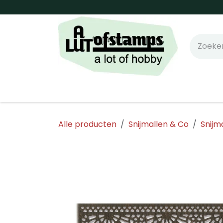
Overslaan naar inhoud
Home
Shop online!
Stempels
Snijm
Alle producten
Snijmallen & Co
Snijm