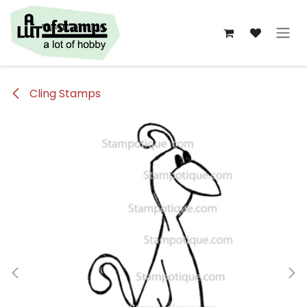
Overslaan naar inhoud
Cling Stamps