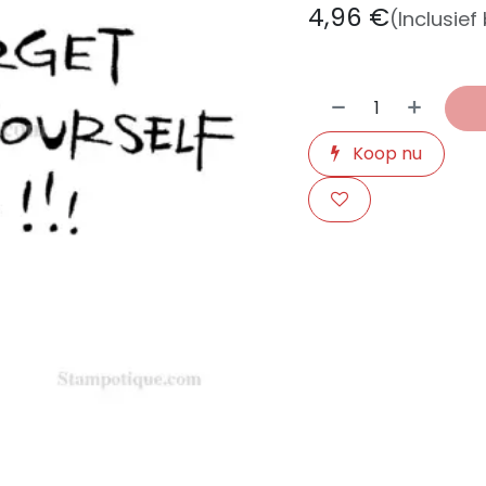
4,96
€
(Inclusief
Koop nu
​