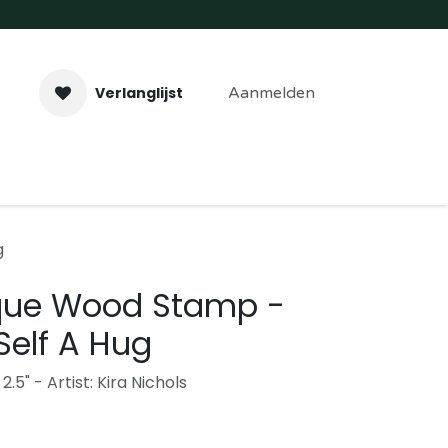
Verlanglijst
Aanmelden
aveer- & Laserwerk
Workshops
Contact
g
que Wood Stamp -
Self A Hug
2.5" - Artist: Kira Nichols