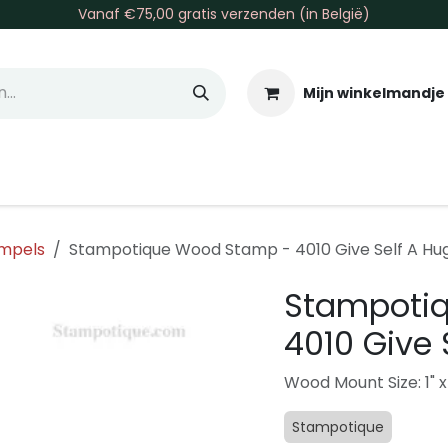
Vanaf €75,00 gratis verzenden (in België)
Mijn winkelmandje
allen & Co
Basis & Tools
Inkt & Verf
Varia
Gr
mpels
Stampotique Wood Stamp - 4010 Give Self A Hu
Stampoti
4010 Give 
Wood Mount Size: 1" x 
Stampotique