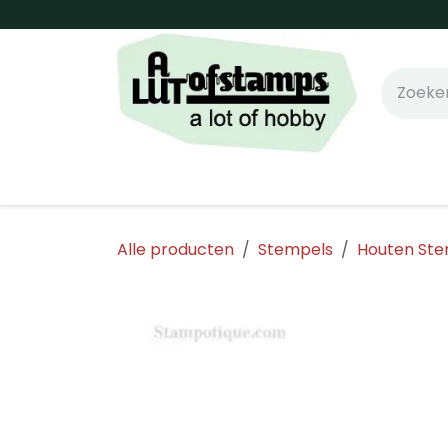
Overslaan naar inhoud
Home
Shop online!
Stempels
Snijm
Alle producten
Stempels
Houten Ste