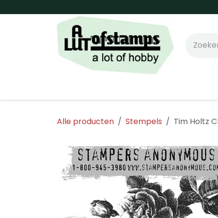
Overslaan naar inhoud
Home
Shop online!
Stempels
Snijm
Alle producten
Stempels
Tim Holtz 