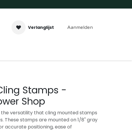
Verlanglijst
Aanmelden
aveer- & Laserwerk
Workshops
Contact
Cling Stamps -
ower Shop
the versatility that cling mounted stamps
cts. These stamps are mounted on 1/8" gray
for accurate positioning, ease of