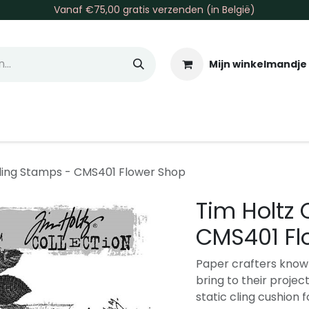
Vanaf €75,00 gratis verzenden (in België)
Mijn winkelmandje
allen & Co
Basis & Tools
Inkt & Verf
Varia
Gr
Cling Stamps - CMS401 Flower Shop
Tim Holtz 
CMS401 Fl
Paper crafters know 
bring to their proje
static cling cushion 