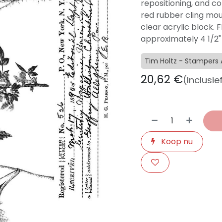
repositioning, and c
red rubber cling mo
clear acrylic block.
approximately 4 1/2" x
Tim Holtz - Stamper
20,62
€
(Inclusie
Koop nu
​