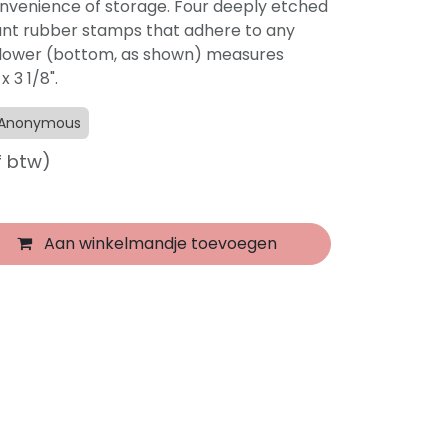
onvenience of storage. Four deeply etched
unt rubber stamps that adhere to any
 Flower (bottom, as shown) measures
 3 1/8".
s Anonymous
f btw)
Aan winkelmandje toevoegen