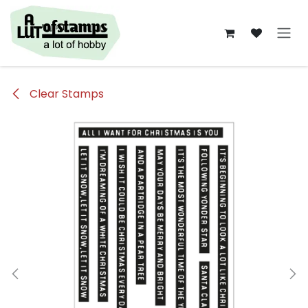
Overslaan naar inhoud
Clear Stamps