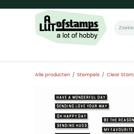
Overslaan naar inhoud
Home
Shop online!
Stempels
Snijm
Alle producten
Stempels
Clear Stam