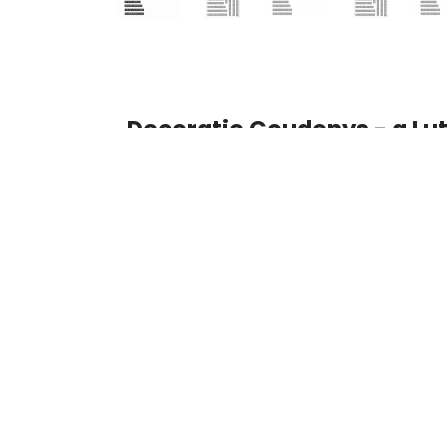
Decoratie Coudenys - a Lut
Stamps
Koning Albertstraat 17
8210 Veldegem (BE)
Op 20min rijden van Bru
Gratis parkeren voor de d
decoratiecoudenys@gmail.co
​
+32 475 46 34 23 (Aagje)
+32 473 28 16 01 (Lut)
​
KBC: BE57 7380 1070 0435
​ BTW: BE 0862 237 057