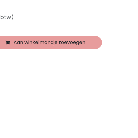
f btw)
Aan winkelmandje toevoegen