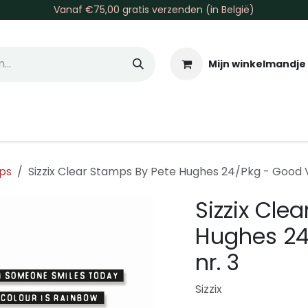
Vanaf €75,00 gratis verzenden (in België)
Mijn winkelmandje
allen & Co
Basis & Tools
Inkt & Verf
Varia
Gr
ps
Sizzix Clear Stamps By Pete Hughes 24/Pkg - Good V
Sizzix Cle
Hughes 24
nr. 3
Sizzix