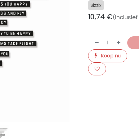
Sizzix
10,74
€
(Inclusie
Koop nu
​