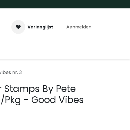
Verlanglijst
Aanmelden
aveer- & Laserwerk
Workshops
Contact
ibes nr. 3
ar Stamps By Pete
/Pkg - Good Vibes