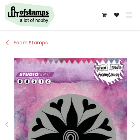
Overslaan naar inhoud
Foam Stamps