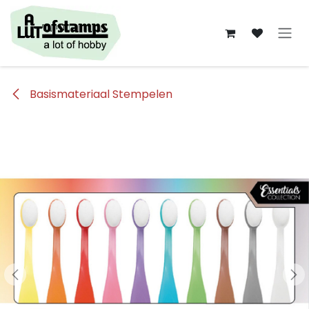
Overslaan naar inhoud
Basismateriaal Stempelen