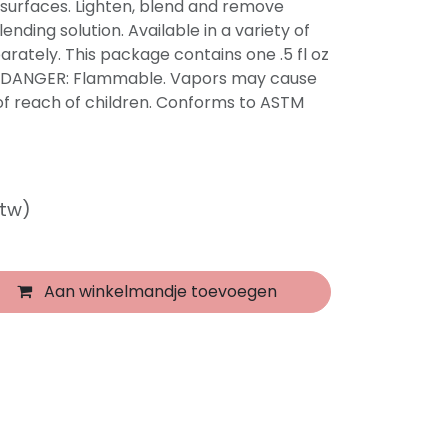
k surfaces. Lighten, blend and remove
ending solution. Available in a variety of
arately. This package contains one .5 fl oz
nk. DANGER: Flammable. Vapors may cause
 of reach of children. Conforms to ASTM
btw)
Aan winkelmandje toevoegen