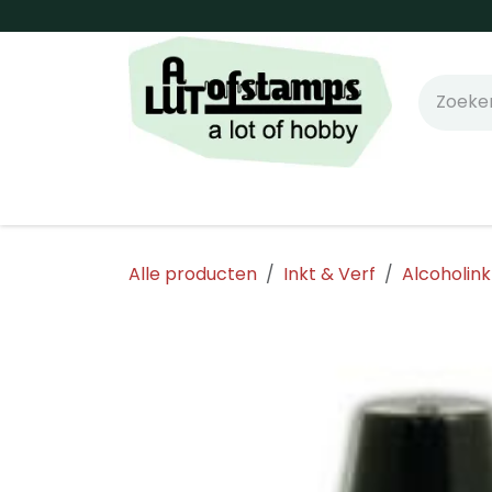
Overslaan naar inhoud
Home
Shop online!
Stempels
Snijm
Alle producten
Inkt & Verf
Alcoholin