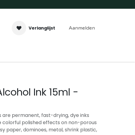
Verlanglijst
Aanmelden
aveer- & Laserwerk
Workshops
Contact
Alcohol Ink 15ml -
s are permanent, fast-drying, dye inks
 colorful polished effects on non-porous
sy paper, dominoes, metal, shrink plastic,