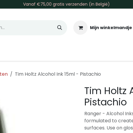
Vanaf €75,00 gratis verzenden (in België)
Mijn winkelmandje
allen & Co
Basis & Tools
Inkt & Verf
Varia
Gr
kten
Tim Holtz Alcohol Ink 15ml - Pistachio
Tim Holtz 
Pistachio
Ranger - Alcohol Ink
formulated to create
surfaces. Use on glos