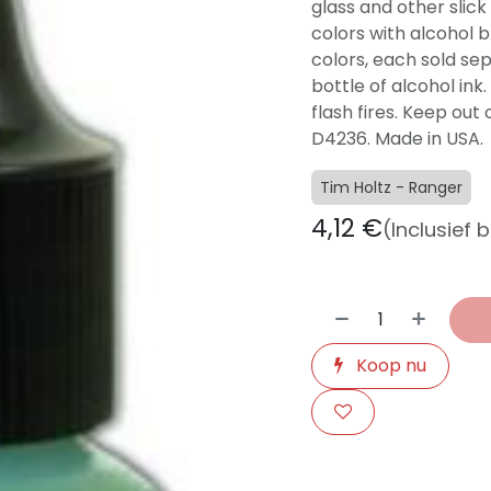
glass and other slic
colors with alcohol bl
colors, each sold sep
bottle of alcohol i
flash fires. Keep out
D4236. Made in USA.
Tim Holtz - Ranger
4,12
€
(Inclusief 
Koop nu
​