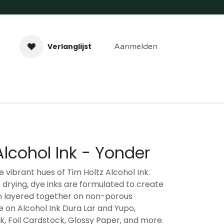
Verlanglijst
Aanmelden
aveer- & Laserwerk
Workshops
Contact
Alcohol Ink - Yonder
e vibrant hues of Tim Holtz Alcohol Ink.
 drying, dye inks are formulated to create
en layered together on non-porous
se on Alcohol Ink Dura Lar and Yupo,
k, Foil Cardstock, Glossy Paper, and more.