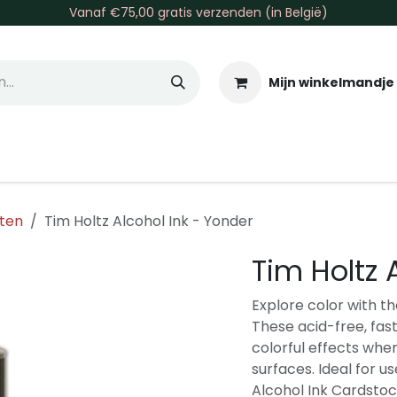
Vanaf €75,00 gratis verzenden (in België)
Mijn winkelmandje
allen & Co
Basis & Tools
Inkt & Verf
Varia
Gr
kten
Tim Holtz Alcohol Ink - Yonder
Tim Holtz 
Explore color with th
These acid-free, fast
colorful effects wh
surfaces. Ideal for u
Alcohol Ink Cardstoc