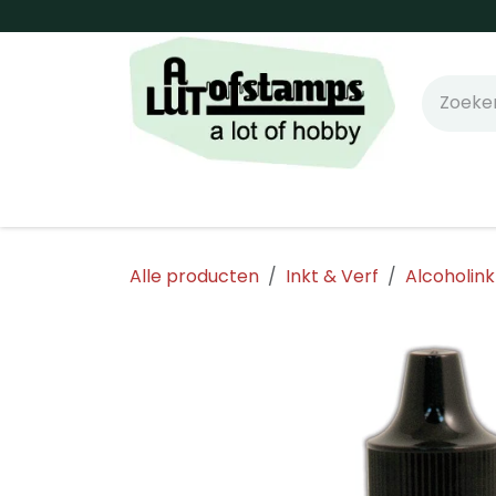
Overslaan naar inhoud
Home
Shop online!
Stempels
Snijm
Alle producten
Inkt & Verf
Alcoholin